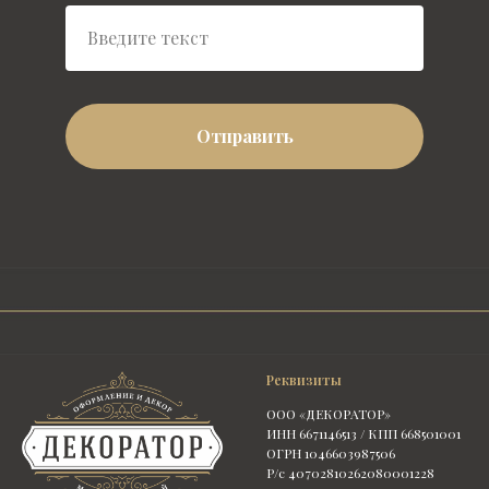
Отправить
Реквизиты
ООО «ДЕКОРАТОР»
ИНН 6671146513 / КПП 668501001
ОГРН 1046603987506
Р/с 40702810262080001228